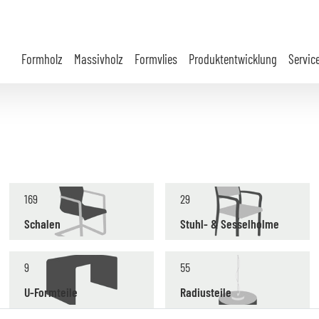
Formholz
Massivholz
Formvlies
Produktentwicklung
Servic
169
29
Schalen
Stuhl- & Sesselholme
9
55
U-Formteile
Radiusteile