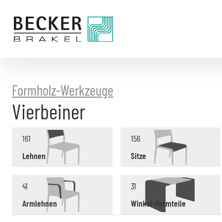
Direkt
zum
Inhalt
Formholz-Werkzeuge
Vierbeiner
161
156
Lehnen
Sitze
41
31
Armlehnen
Winkel-Formteile