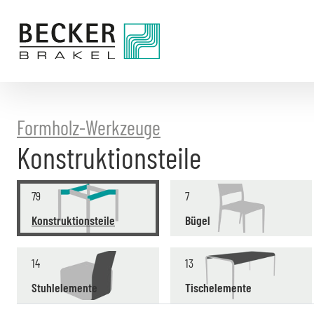
Direkt
zum
Inhalt
Formholz-Werkzeuge
Konstruktionsteile
79
7
Konstruktionsteile
Bügel
14
13
Stuhlelemente
Tischelemente