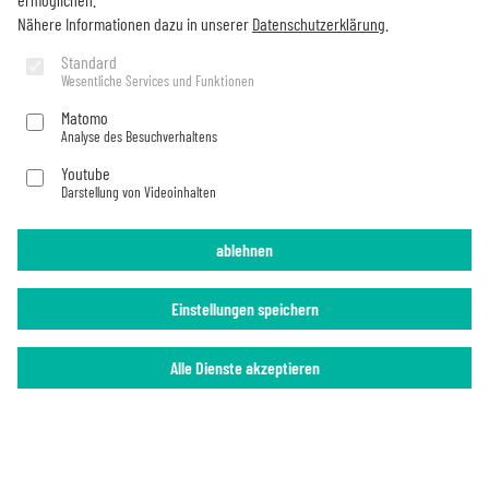
Nähere Informationen dazu in unserer
Datenschutzerklärung
.
Would you like to stay up to date on all Becker things?
Standard
Subscribe now
Wesentliche Services und Funktionen
Matomo
Analyse des Besuchverhaltens
Imprint
Privacy Policy
Youtube
Darstellung von Videoinhalten
ablehnen
Einstellungen speichern
Alle Dienste akzeptieren