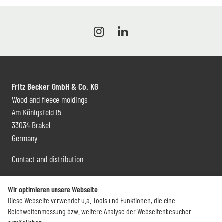
Fritz Becker GmbH & Co. KG
Wood and fleece moldings
Am Königsfeld 15
33034 Brakel
Germany
Contact and distribution
+49 (0) 5272 6009 0
Wir optimieren unsere Webseite
info@becker-brakel.de
Diese Webseite verwendet u.a. Tools und Funktionen, die eine
Reichweitenmessung bzw. weitere Analyse der Webseitenbesucher
Newsletter
ermöglichen.