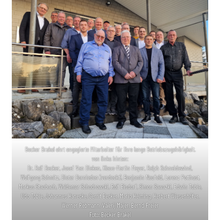
Becker Brakel ehrt engagierte Mitarbeiter für Ihre lange Betriebszugehörigkeit.
von links hinten:
Dr. Ralf Becker, Josef Van Dieken, Klaus-Martin Meyer, Ralph Schneidewind,
Wolfgang Schmitz, Dieter Dornieden (verdeckt), Benjamin Neufeld, Lorenz Potthast,
Markus Staubach, Waldemar Schodrowski, Rolf Bisdorf, Simon Sawazki, Edwin Tobie,
Udo Tobie, Johannes Hanecke, Gerrit Becker, Mario Heiming, Herbert Wiesenhöfer,
Werner Rebmann, Valerij Majer, Bernd Freier
Foto: Becker Brakel