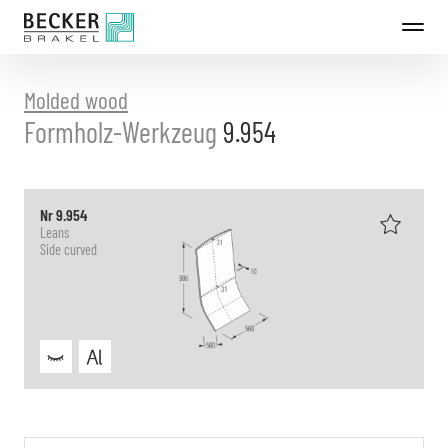
Directly
to
the
content
Molded wood
Formholz-Werkzeug
9.954
Nr 9.954
Leans
Side curved