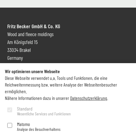
Fritz Becker GmbH & Co. KG
Wood and fleece moldings
Am Königsfeld 15
33034 Brakel
Germany
Contact and distribution
Wir optimieren unsere Webseite
Diese Webseite verwendet u.a. Tools und Funktionen, die eine
+49 (0) 5272 6009 0
Reichweitenmessung bzw. weitere Analyse der Webseitenbesucher
info@becker-brakel.de
ermöglichen.
Nähere Informationen dazu in unserer
Datenschutzerklärung
.
Newsletter
Standard
Wesentliche Services und Funktionen
Would you like to stay up to date on all Becker things?
Matomo
Analyse des Besuchverhaltens
Subscribe now