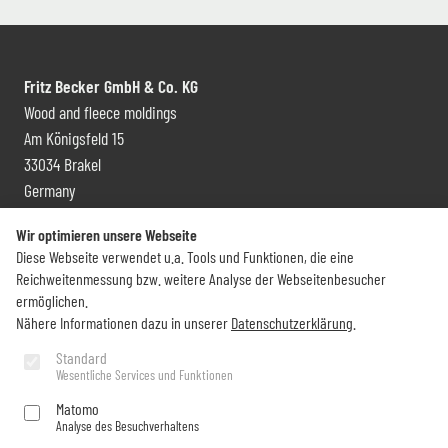
Fritz Becker GmbH & Co. KG
Wood and fleece moldings
Am Königsfeld 15
33034 Brakel
Germany
Contact and distribution
Wir optimieren unsere Webseite
Diese Webseite verwendet u.a. Tools und Funktionen, die eine
+49 (0) 5272 6009 0
Reichweitenmessung bzw. weitere Analyse der Webseitenbesucher
info@becker-brakel.de
ermöglichen.
Nähere Informationen dazu in unserer
Datenschutzerklärung
.
Newsletter
Standard
Wesentliche Services und Funktionen
Would you like to stay up to date on all Becker things?
Matomo
Analyse des Besuchverhaltens
Subscribe now