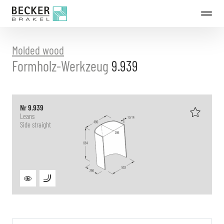
Directly
to
the
content
Molded wood
Formholz-Werkzeug
9.939
Nr 9.939
Leans
Side straight