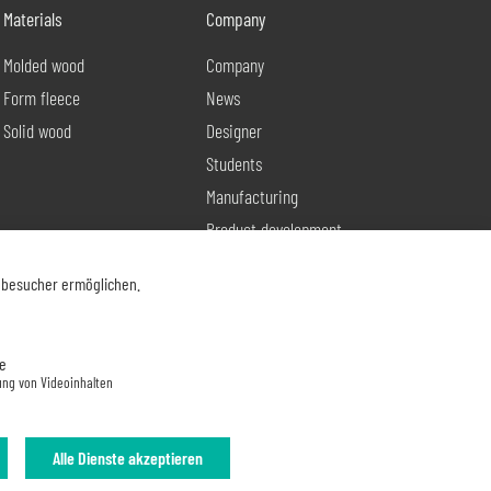
Materials
Company
Molded wood
Company
Form fleece
News
Solid wood
Designer
Students
Manufacturing
Product development
Contact
nbesucher ermöglichen.
e
ung von Videoinhalten
Alle Dienste akzeptieren