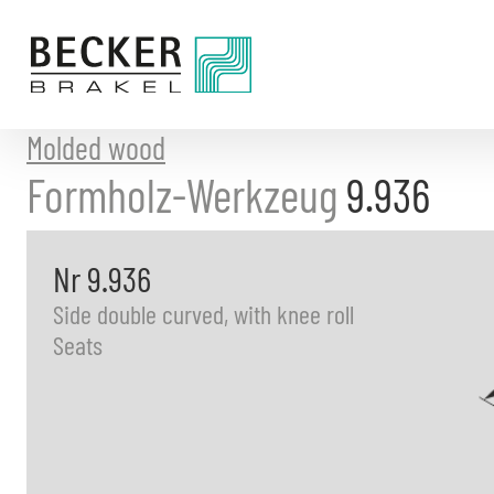
Directly
to
the
content
Molded wood
Formholz-Werkzeug
9.936
Nr 9.936
Side double curved, with knee roll
Seats