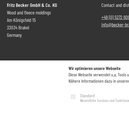
Fritz Becker GmbH & Co. KG
Contact and dist
Wood and fleece moldings
+49 (0) 5272 60
Am Königsfeld 15
info@becker-br
33034 Brakel
Germany
Wir optimieren unsere Webseite
Diese Webseite verwendet u.a. Tools 
Nähere Informationen dazu in unsere
Imprint
Privacy Policy
Standard
Wesentliche Services und Funktion