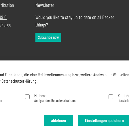
ribution
Newsletter
09 0
Would you like to stay up to date on all Becker
akel.de
things?
Subscribe now
und Funktionen, die eine Reichweitenmessung bzw. weitere Analyse der Webseite
r
Datenschutzerklärung
.
Matomo
Youtub
en
Analyse des Besuchverhaltens
Darstell
ablehnen
Einstellungen speichern