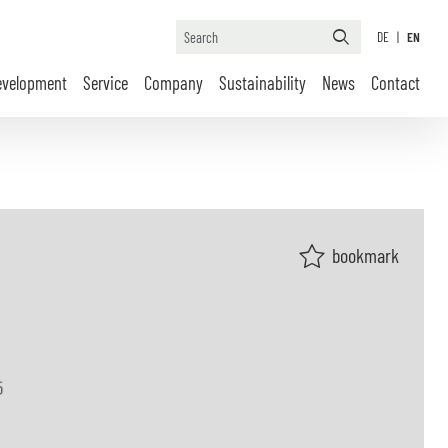
DE
|
EN
evelopment
Service
Company
Sustainability
News
Contact
bookmark