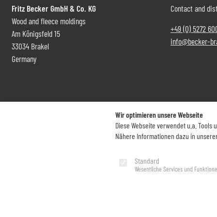
Fritz Becker GmbH & Co. KG
Contact and dist
Wood and fleece moldings
+49 (0) 5272 60
Am Königsfeld 15
info@becker-br
33034 Brakel
Germany
Wir optimieren unsere Webseite
Diese Webseite verwendet u.a. Tools 
Nähere Informationen dazu in unsere
Imprint
Privacy Policy
Standard
Wesentliche Services und Funktion