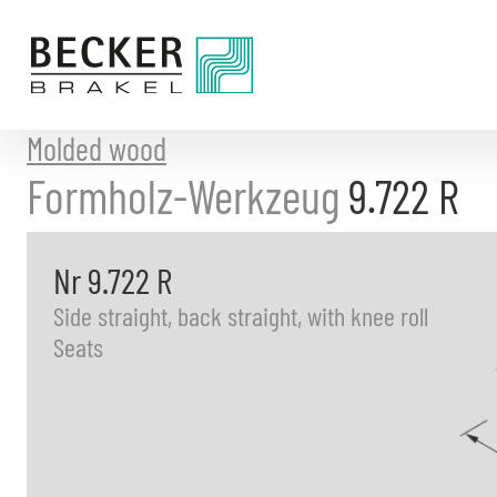
Directly
to
the
content
Molded wood
Formholz-Werkzeug
9.722 R
Nr 9.722 R
Side straight, back straight, with knee roll
Seats