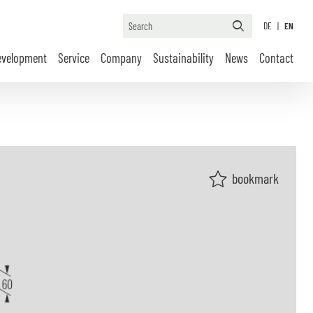
DE
|
EN
evelopment
Service
Company
Sustainability
News
Contact
bookmark