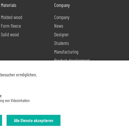
Materials
Company
Molded wood
Company
Form fleece
News
Solid wood
Designer
Students
Manufacturing
Product development
Contact
nbesucher ermöglichen.
e
ung von Videoinhalten
Alle Dienste akzeptieren