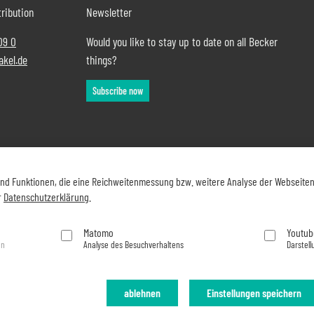
ribution
Newsletter
09 0
Would you like to stay up to date on all Becker
akel.de
things?
Subscribe now
und Funktionen, die eine Reichweitenmessung bzw. weitere Analyse der Webseite
r
Datenschutzerklärung
.
Matomo
Youtub
en
Analyse des Besuchverhaltens
Darstell
ablehnen
Einstellungen speichern