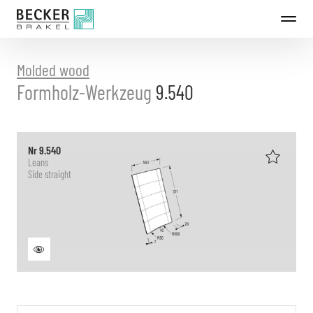
Directly
to
the
content
Molded wood
Formholz-Werkzeug
9.540
Nr 9.540
Leans
Side straight