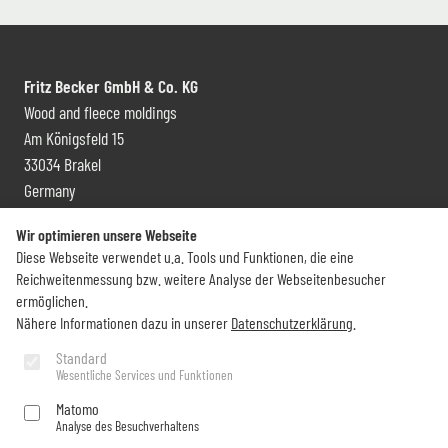
Fritz Becker GmbH & Co. KG
Wood and fleece moldings
Am Königsfeld 15
33034 Brakel
Germany
Contact and distribution
Wir optimieren unsere Webseite
Diese Webseite verwendet u.a. Tools und Funktionen, die eine
+49 (0) 5272 6009 0
Reichweitenmessung bzw. weitere Analyse der Webseitenbesucher
info@becker-brakel.de
ermöglichen.
Nähere Informationen dazu in unserer
Datenschutzerklärung
.
Newsletter
Standard
Wesentliche Services und Funktionen
Would you like to stay up to date on all Becker things?
Matomo
Analyse des Besuchverhaltens
Subscribe now