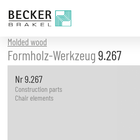
Directly
to
the
content
Molded wood
Formholz-Werkzeug
9.267
Nr 9.267
Construction parts
Chair elements