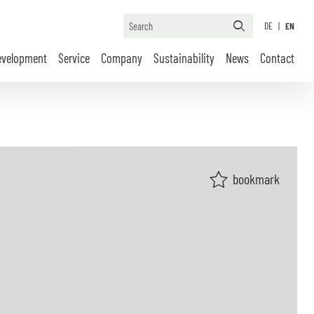
DE
|
EN
evelopment
Service
Company
Sustainability
News
Contact
bookmark