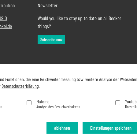
ribution
Newsletter
09 0
Would you like to stay up to date on all Becker
akel.de
things?
Subscribe now
und Funktionen, die eine Reichweitenmessung bzw. weitere Analyse der Webseite
r
Datenschutzerklärung
.
Matomo
Youtub
en
Analyse des Besuchverhaltens
Darstell
ablehnen
Einstellungen speichern