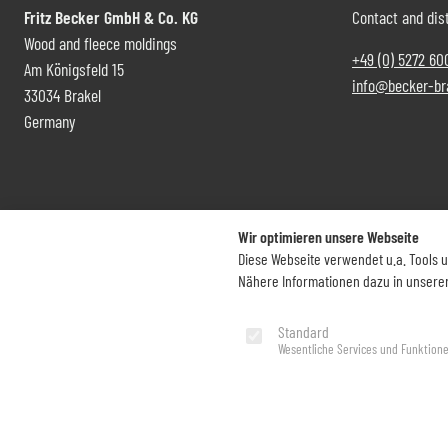
Fritz Becker GmbH & Co. KG
Contact and dist
Wood and fleece moldings
+49 (0) 5272 60
Am Königsfeld 15
info@becker-br
33034 Brakel
Germany
Wir optimieren unsere Webseite
Diese Webseite verwendet u.a. Tools 
Nähere Informationen dazu in unsere
Imprint
Privacy Policy
Standard
Wesentliche Services und Funktion