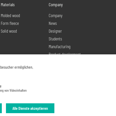
Materials
Company
Molded wood
Company
Form fleece
News
Solid wood
Designer
Students
Manufacturing
Product development
Contact
nbesucher ermöglichen.
e
ung von Videoinhalten
Alle Dienste akzeptieren