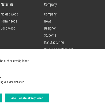
Materials
Company
Molded wood
Company
Form fleece
News
Solid wood
Designer
Students
Manufacturing
Product development
Contact
nbesucher ermöglichen.
e
ung von Videoinhalten
Alle Dienste akzeptieren