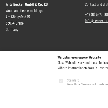
Fritz Becker GmbH & Co. KG
Contact and dist
Wood and fleece moldings
+49 (0) 5272 60
Am Königsfeld 15
info@becker-br
33034 Brakel
Germany
Wir optimieren unsere Webseite
Diese Webseite verwendet u.a. Tools 
Nähere Informationen dazu in unsere
Imprint
Privacy Policy
Standard
Wesentliche Services und Funktion