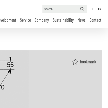
DE
|
EN
evelopment
Service
Company
Sustainability
News
Contact
bookmark