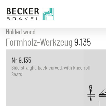
Directly
to
the
content
Molded wood
Formholz-Werkzeug
9.135
Nr 9.135
Side straight, back curved, with knee roll
Seats