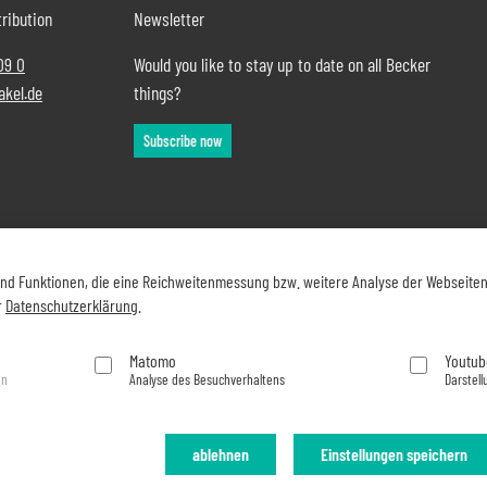
ribution
Newsletter
09 0
Would you like to stay up to date on all Becker
akel.de
things?
Subscribe now
und Funktionen, die eine Reichweitenmessung bzw. weitere Analyse der Webseite
r
Datenschutzerklärung
.
Matomo
Youtub
en
Analyse des Besuchverhaltens
Darstell
ablehnen
Einstellungen speichern