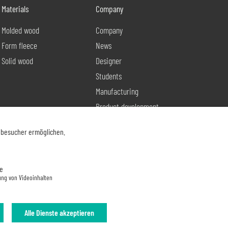
Materials
Company
Molded wood
Company
Form fleece
News
Solid wood
Designer
Students
Manufacturing
Product development
Contact
nbesucher ermöglichen.
e
ung von Videoinhalten
Alle Dienste akzeptieren