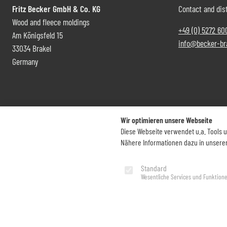
Fritz Becker GmbH & Co. KG
Contact and dist
Wood and fleece moldings
+49 (0) 5272 60
Am Königsfeld 15
info@becker-br
33034 Brakel
Germany
Wir optimieren unsere Webseite
Diese Webseite verwendet u.a. Tools 
Nähere Informationen dazu in unsere
Imprint
Privacy Policy
Standard
Wesentliche Services und Funktion