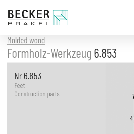
Directly
to
the
content
Molded wood
Formholz-Werkzeug
6.853
Nr 6.853
Feet
Construction parts