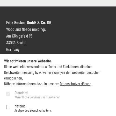
Fritz Becker GmbH & Co. KG
Wood and fleece moldings
Am Königsfeld 15
33034 Brakel
Germany
Contact and distribution
Wir optimieren unsere Webseite
Diese Webseite verwendet u.a. Tools und Funktionen, die eine
+49 (0) 5272 6009 0
Reichweitenmessung bzw. weitere Analyse der Webseitenbesucher
info@becker-brakel.de
ermöglichen.
Nähere Informationen dazu in unserer
Datenschutzerklärung
.
Newsletter
Standard
Wesentliche Services und Funktionen
Would you like to stay up to date on all Becker things?
Matomo
Analyse des Besuchverhaltens
Subscribe now