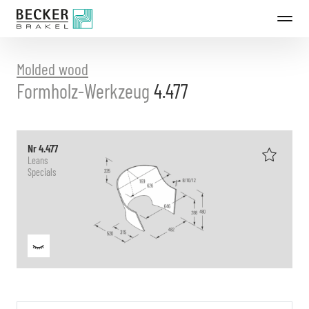
Directly
to
the
content
Molded wood
Formholz-Werkzeug
4.477
Nr 4.477
Leans
Specials