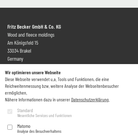
Fritz Becker GmbH & Co. KG
Wood and fleece moldings
Am Königsfeld 15
33034 Brakel
Germany
Contact and distribution
Wir optimieren unsere Webseite
Diese Webseite verwendet u.a. Tools und Funktionen, die eine
+49 (0) 5272 6009 0
Reichweitenmessung bzw. weitere Analyse der Webseitenbesucher
info@becker-brakel.de
ermöglichen.
Nähere Informationen dazu in unserer
Datenschutzerklärung
.
Newsletter
Standard
Wesentliche Services und Funktionen
Would you like to stay up to date on all Becker things?
Matomo
Analyse des Besuchverhaltens
Subscribe now