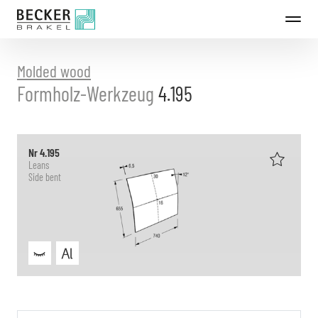
Directly
to
the
content
Molded wood
Formholz-Werkzeug
4.195
Nr 4.195
Leans
Side bent