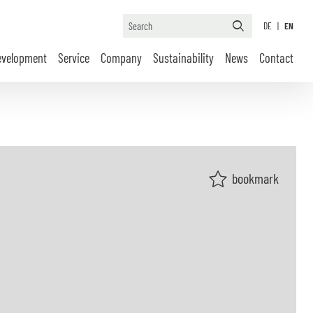
DE
|
EN
evelopment
Service
Company
Sustainability
News
Contact
bookmark