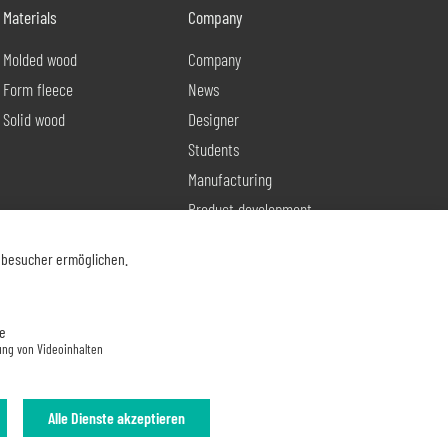
Materials
Company
Molded wood
Company
Form fleece
News
Solid wood
Designer
Students
Manufacturing
Product development
Contact
nbesucher ermöglichen.
e
ung von Videoinhalten
Alle Dienste akzeptieren