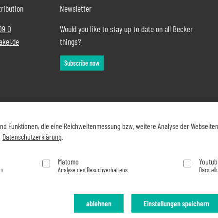
ribution
Newsletter
09 0
Would you like to stay up to date on all Becker
akel.de
things?
Subscribe now
und Funktionen, die eine Reichweitenmessung bzw. weitere Analyse der Webseite
r
Datenschutzerklärung
.
Matomo
Youtub
en
Analyse des Besuchverhaltens
Darstell
ablehnen
Einstellungen speichern