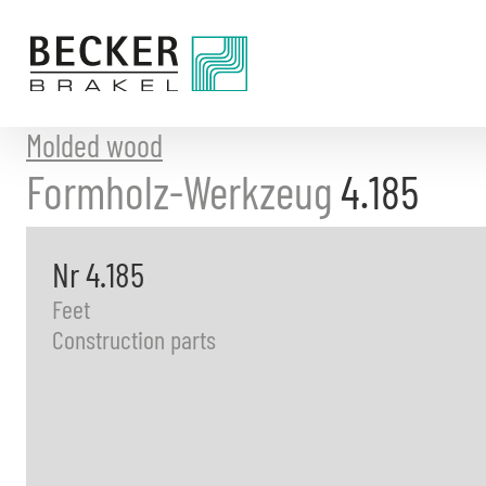
Directly
to
the
content
Molded wood
Formholz-Werkzeug
4.185
Nr 4.185
Feet
Construction parts