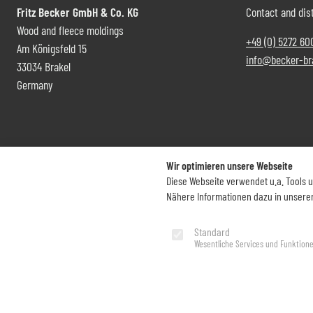
Fritz Becker GmbH & Co. KG
Contact and dist
Wood and fleece moldings
+49 (0) 5272 60
Am Königsfeld 15
info@becker-br
33034 Brakel
Germany
Wir optimieren unsere Webseite
Diese Webseite verwendet u.a. Tools 
Nähere Informationen dazu in unsere
Imprint
Privacy Policy
Standard
Wesentliche Services und Funktion