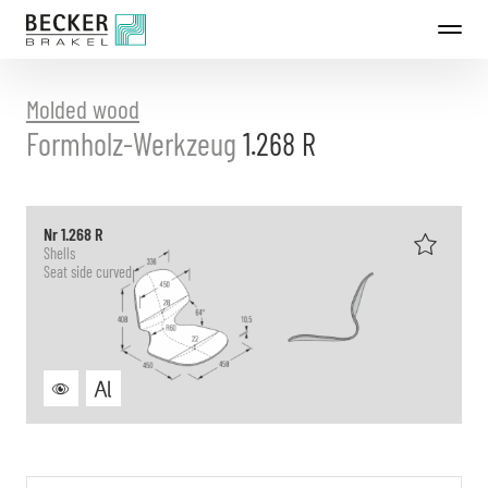
Directly
to
the
content
Molded wood
Formholz-Werkzeug
1.268 R
Nr 1.268 R
Shells
Seat side curved