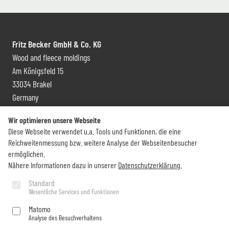
Fritz Becker GmbH & Co. KG
Wood and fleece moldings
Am Königsfeld 15
33034 Brakel
Germany
Contact and distribution
Wir optimieren unsere Webseite
Diese Webseite verwendet u.a. Tools und Funktionen, die eine
+49 (0) 5272 6009 0
Reichweitenmessung bzw. weitere Analyse der Webseitenbesucher
info@becker-brakel.de
ermöglichen.
Nähere Informationen dazu in unserer
Datenschutzerklärung
.
Newsletter
Standard
Wesentliche Services und Funktionen
Would you like to stay up to date on all Becker things?
Matomo
Analyse des Besuchverhaltens
Subscribe now