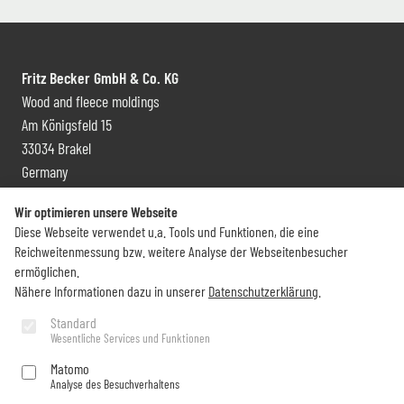
Fritz Becker GmbH & Co. KG
Wood and fleece moldings
Am Königsfeld 15
33034 Brakel
Germany
Contact and distribution
Wir optimieren unsere Webseite
Diese Webseite verwendet u.a. Tools und Funktionen, die eine
+49 (0) 5272 6009 0
Reichweitenmessung bzw. weitere Analyse der Webseitenbesucher
info@becker-brakel.de
ermöglichen.
Nähere Informationen dazu in unserer
Datenschutzerklärung
.
Newsletter
Standard
Wesentliche Services und Funktionen
Would you like to stay up to date on all Becker things?
Matomo
Analyse des Besuchverhaltens
Subscribe now