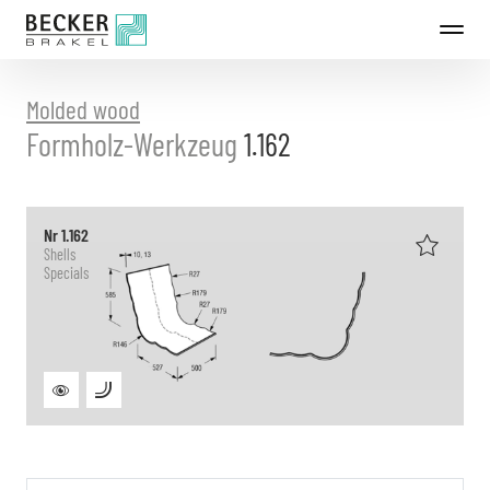
Directly
to
the
content
Molded wood
Formholz-Werkzeug
1.162
Nr 1.162
Shells
Specials