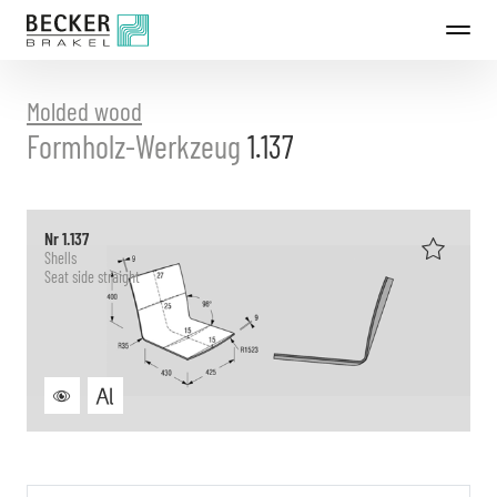
Directly
to
the
content
Molded wood
Formholz-Werkzeug
1.137
Nr 1.137
Shells
Seat side straight