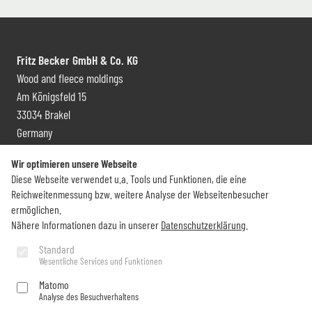
Fritz Becker GmbH & Co. KG
Wood and fleece moldings
Am Königsfeld 15
33034 Brakel
Germany
Contact and distribution
Wir optimieren unsere Webseite
Diese Webseite verwendet u.a. Tools und Funktionen, die eine
+49 (0) 5272 6009 0
Reichweitenmessung bzw. weitere Analyse der Webseitenbesucher
info@becker-brakel.de
ermöglichen.
Nähere Informationen dazu in unserer
Datenschutzerklärung
.
Newsletter
Standard
Wesentliche Services und Funktionen
Would you like to stay up to date on all Becker things?
Matomo
Analyse des Besuchverhaltens
Subscribe now