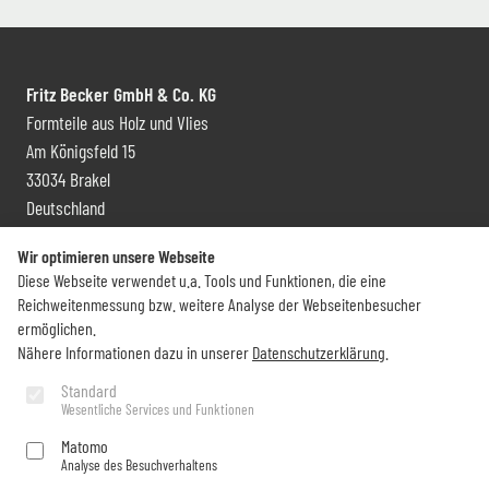
Fritz Becker GmbH & Co. KG
Formteile aus Holz und Vlies
Am Königsfeld 15
33034 Brakel
Deutschland
Kontakt und Vertrieb
Wir optimieren unsere Webseite
Diese Webseite verwendet u.a. Tools und Funktionen, die eine
+49 (0) 5272 6009 0
Reichweitenmessung bzw. weitere Analyse der Webseitenbesucher
info@becker-brakel.de
ermöglichen.
Nähere Informationen dazu in unserer
Datenschutzerklärung
.
Newsletter
Standard
Wesentliche Services und Funktionen
Sie möchten rund um Becker immer auf dem Laufenden bleiben?
Matomo
Analyse des Besuchverhaltens
Jetzt abonnieren