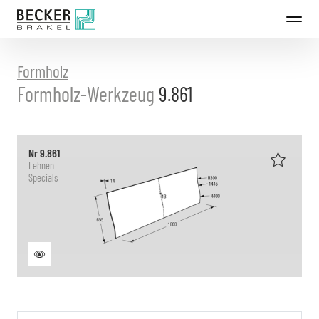
Direkt
zum
Inhalt
Formholz
Formholz-Werkzeug
9.861
Nr 9.861
Lehnen
Specials