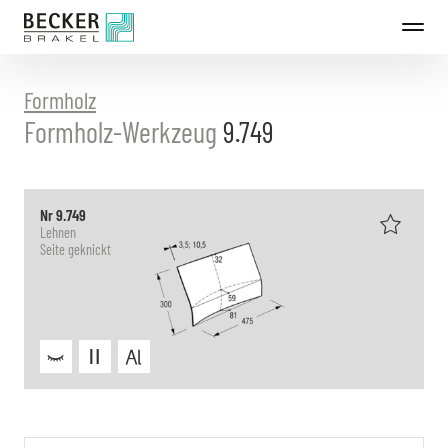
Direkt
zum
Inhalt
Formholz
Formholz-Werkzeug
9.749
Nr 9.749
Lehnen
Seite geknickt