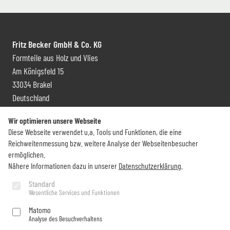
Fritz Becker GmbH & Co. KG
Formteile aus Holz und Vlies
Am Königsfeld 15
33034 Brakel
Deutschland
Kontakt und Vertrieb
Wir optimieren unsere Webseite
Diese Webseite verwendet u.a. Tools und Funktionen, die eine
+49 (0) 5272 6009 0
Reichweitenmessung bzw. weitere Analyse der Webseitenbesucher
info@becker-brakel.de
ermöglichen.
Nähere Informationen dazu in unserer
Datenschutzerklärung
.
Newsletter
Standard
Wesentliche Services und Funktionen
Sie möchten rund um Becker immer auf dem Laufenden bleiben?
Matomo
Analyse des Besuchverhaltens
Jetzt abonnieren