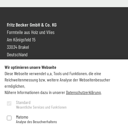
Fritz Becker GmbH & Co. KG
Formteile aus Holz und Vlies
Am Königsfeld 15
33034 Brakel
Deutschland
Kontakt und Vertrieb
Wir optimieren unsere Webseite
Diese Webseite verwendet u.a. Tools und Funktionen, die eine
+49 (0) 5272 6009 0
Reichweitenmessung bzw. weitere Analyse der Webseitenbesucher
info@becker-brakel.de
ermöglichen.
Nähere Informationen dazu in unserer
Datenschutzerklärung
.
Newsletter
Standard
Wesentliche Services und Funktionen
Sie möchten rund um Becker immer auf dem Laufenden bleiben?
Matomo
Analyse des Besuchverhaltens
Jetzt abonnieren