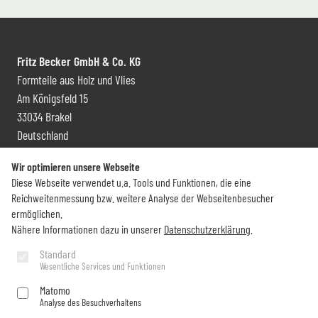
Fritz Becker GmbH & Co. KG
Formteile aus Holz und Vlies
Am Königsfeld 15
33034 Brakel
Deutschland
Kontakt und Vertrieb
Wir optimieren unsere Webseite
Diese Webseite verwendet u.a. Tools und Funktionen, die eine
+49 (0) 5272 6009 0
Reichweitenmessung bzw. weitere Analyse der Webseitenbesucher
info@becker-brakel.de
ermöglichen.
Nähere Informationen dazu in unserer
Datenschutzerklärung
.
Newsletter
Standard
Wesentliche Services und Funktionen
Sie möchten rund um Becker immer auf dem Laufenden bleiben?
Matomo
Analyse des Besuchverhaltens
Jetzt abonnieren