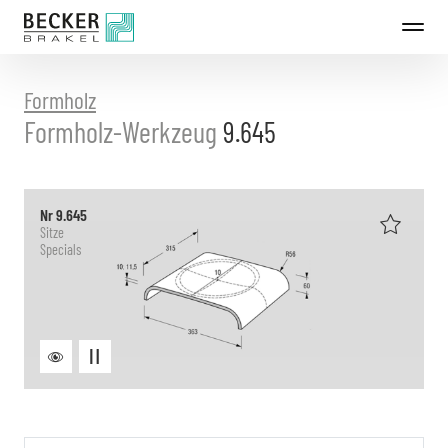
Direkt
zum
Inhalt
Formholz
Formholz-Werkzeug
9.645
Nr 9.645
Sitze
Specials