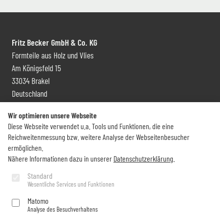
Fritz Becker GmbH & Co. KG
Formteile aus Holz und Vlies
Am Königsfeld 15
33034 Brakel
Deutschland
Kontakt und Vertrieb
Wir optimieren unsere Webseite
Diese Webseite verwendet u.a. Tools und Funktionen, die eine
+49 (0) 5272 6009 0
Reichweitenmessung bzw. weitere Analyse der Webseitenbesucher
info@becker-brakel.de
ermöglichen.
Nähere Informationen dazu in unserer
Datenschutzerklärung
.
Newsletter
Standard
Wesentliche Services und Funktionen
Sie möchten rund um Becker immer auf dem Laufenden bleiben?
Matomo
Analyse des Besuchverhaltens
Jetzt abonnieren