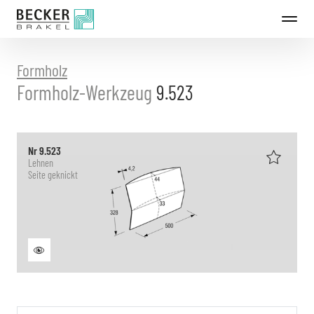
Direkt
zum
Inhalt
Formholz
Formholz-Werkzeug
9.523
Nr 9.523
Lehnen
Seite geknickt