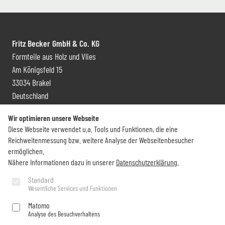
Fritz Becker GmbH & Co. KG
Formteile aus Holz und Vlies
Am Königsfeld 15
33034 Brakel
Deutschland
Kontakt und Vertrieb
Wir optimieren unsere Webseite
Diese Webseite verwendet u.a. Tools und Funktionen, die eine
+49 (0) 5272 6009 0
Reichweitenmessung bzw. weitere Analyse der Webseitenbesucher
info@becker-brakel.de
ermöglichen.
Nähere Informationen dazu in unserer
Datenschutzerklärung
.
Newsletter
Standard
Wesentliche Services und Funktionen
Sie möchten rund um Becker immer auf dem Laufenden bleiben?
Matomo
Analyse des Besuchverhaltens
Jetzt abonnieren