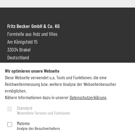
Fritz Becker GmbH & Co. KG
Formteile aus Holz und Vlies
Am Königsfeld 15
33034 Brakel
Deutschland
Kontakt und Vertrieb
Wir optimieren unsere Webseite
Diese Webseite verwendet u.a. Tools und Funktionen, die eine
+49 (0) 5272 6009 0
Reichweitenmessung bzw. weitere Analyse der Webseitenbesucher
info@becker-brakel.de
ermöglichen.
Nähere Informationen dazu in unserer
Datenschutzerklärung
.
Newsletter
Standard
Wesentliche Services und Funktionen
Sie möchten rund um Becker immer auf dem Laufenden bleiben?
Matomo
Analyse des Besuchverhaltens
Jetzt abonnieren