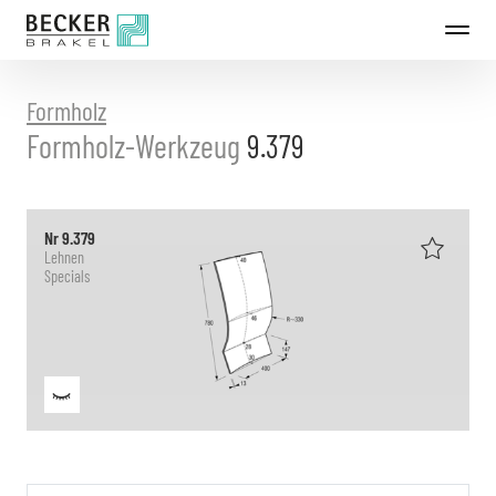
Direkt
zum
Inhalt
Formholz
Formholz-Werkzeug
9.379
Nr 9.379
Lehnen
Specials