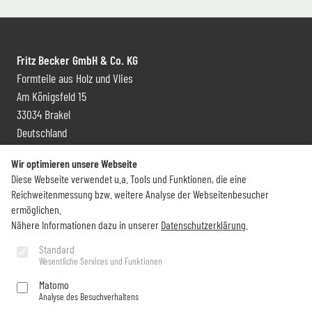
Fritz Becker GmbH & Co. KG
Formteile aus Holz und Vlies
Am Königsfeld 15
33034 Brakel
Deutschland
Kontakt und Vertrieb
Wir optimieren unsere Webseite
Diese Webseite verwendet u.a. Tools und Funktionen, die eine
+49 (0) 5272 6009 0
Reichweitenmessung bzw. weitere Analyse der Webseitenbesucher
info@becker-brakel.de
ermöglichen.
Nähere Informationen dazu in unserer
Datenschutzerklärung
.
Newsletter
Standard
Wesentliche Services und Funktionen
Sie möchten rund um Becker immer auf dem Laufenden bleiben?
Matomo
Analyse des Besuchverhaltens
Jetzt abonnieren