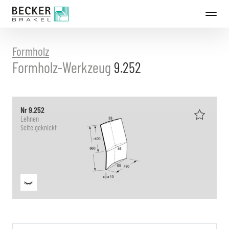
Direkt
zum
Inhalt
Formholz
Formholz-Werkzeug
9.252
Nr 9.252
Lehnen
Seite geknickt