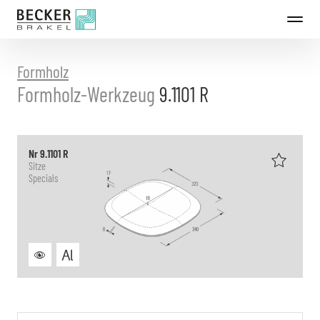
Direkt
zum
Inhalt
Formholz
Formholz-Werkzeug
9.1101 R
Nr 9.1101 R
Sitze
Specials