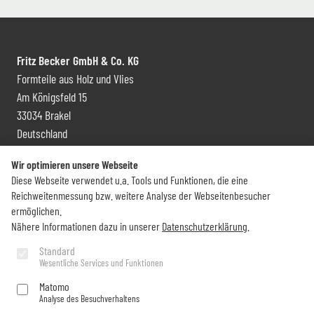
Fritz Becker GmbH & Co. KG
Formteile aus Holz und Vlies
Am Königsfeld 15
33034 Brakel
Deutschland
Kontakt und Vertrieb
Wir optimieren unsere Webseite
Diese Webseite verwendet u.a. Tools und Funktionen, die eine
+49 (0) 5272 6009 0
Reichweitenmessung bzw. weitere Analyse der Webseitenbesucher
info@becker-brakel.de
ermöglichen.
Nähere Informationen dazu in unserer
Datenschutzerklärung
.
Newsletter
Standard
Wesentliche Services und Funktionen
Sie möchten rund um Becker immer auf dem Laufenden bleiben?
Matomo
Analyse des Besuchverhaltens
Jetzt abonnieren