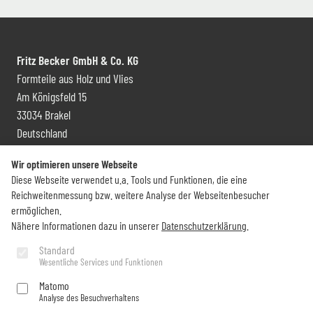
Fritz Becker GmbH & Co. KG
Formteile aus Holz und Vlies
Am Königsfeld 15
33034 Brakel
Deutschland
Kontakt und Vertrieb
Wir optimieren unsere Webseite
Diese Webseite verwendet u.a. Tools und Funktionen, die eine
+49 (0) 5272 6009 0
Reichweitenmessung bzw. weitere Analyse der Webseitenbesucher
info@becker-brakel.de
ermöglichen.
Nähere Informationen dazu in unserer
Datenschutzerklärung
.
Newsletter
Standard
Wesentliche Services und Funktionen
Sie möchten rund um Becker immer auf dem Laufenden bleiben?
Matomo
Analyse des Besuchverhaltens
Jetzt abonnieren