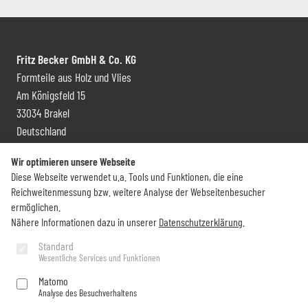
Fritz Becker GmbH & Co. KG
Formteile aus Holz und Vlies
Am Königsfeld 15
33034 Brakel
Deutschland
Kontakt und Vertrieb
Wir optimieren unsere Webseite
Diese Webseite verwendet u.a. Tools und Funktionen, die eine
+49 (0) 5272 6009 0
Reichweitenmessung bzw. weitere Analyse der Webseitenbesucher
info@becker-brakel.de
ermöglichen.
Nähere Informationen dazu in unserer
Datenschutzerklärung
.
Newsletter
Standard
Wesentliche Services und Funktionen
Sie möchten rund um Becker immer auf dem Laufenden bleiben?
Matomo
Analyse des Besuchverhaltens
Jetzt abonnieren