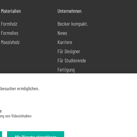
Materialien
Unternehmen
Formholz
Becker kompakt.
Formvlies
News
Massivholz
Karriere
Für Designer
Für Studierende
Fertigung
Produktentwicklung
Kontakt
nbesucher ermöglichen.
e
ung von Videoinhalten
Alle Dienste akzeptieren