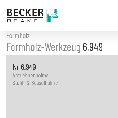
Direkt
zum
Inhalt
Formholz
Formholz-Werkzeug
6.949
Nr 6.949
Armlehnenholme
Stuhl- & Sesselholme