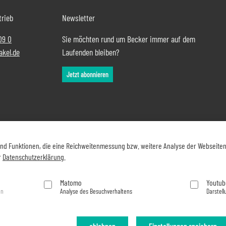
trieb
Newsletter
09 0
Sie möchten rund um Becker immer auf dem
akel.de
Laufenden bleiben?
Jetzt abonnieren
und Funktionen, die eine Reichweitenmessung bzw. weitere Analyse der Webseite
r
Datenschutzerklärung
.
Matomo
Youtub
en
Analyse des Besuchverhaltens
Darstell
ablehnen
Einstellungen speichern