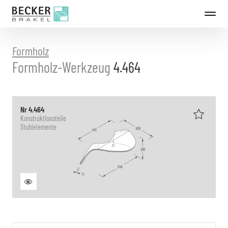
Direkt
zum
Inhalt
Formholz
Formholz-Werkzeug
4.464
Nr 4.464
Konstruktionsteile
Stuhlelemente