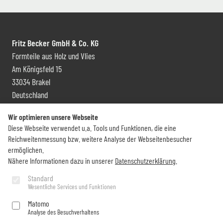
Fritz Becker GmbH & Co. KG
Formteile aus Holz und Vlies
Am Königsfeld 15
33034 Brakel
Deutschland
Kontakt und Vertrieb
Wir optimieren unsere Webseite
Diese Webseite verwendet u.a. Tools und Funktionen, die eine
+49 (0) 5272 6009 0
Reichweitenmessung bzw. weitere Analyse der Webseitenbesucher
info@becker-brakel.de
ermöglichen.
Nähere Informationen dazu in unserer
Datenschutzerklärung
.
Newsletter
Standard
Wesentliche Services und Funktionen
Sie möchten rund um Becker immer auf dem Laufenden bleiben?
Matomo
Analyse des Besuchverhaltens
Jetzt abonnieren