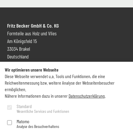
Fritz Becker GmbH & Co. KG
Formteile aus Holz und Vlies
Am Königsfeld 15
33034 Brakel
Deutschland
Kontakt und Vertrieb
Wir optimieren unsere Webseite
Diese Webseite verwendet u.a. Tools und Funktionen, die eine
+49 (0) 5272 6009 0
Reichweitenmessung bzw. weitere Analyse der Webseitenbesucher
info@becker-brakel.de
ermöglichen.
Nähere Informationen dazu in unserer
Datenschutzerklärung
.
Newsletter
Standard
Wesentliche Services und Funktionen
Sie möchten rund um Becker immer auf dem Laufenden bleiben?
Matomo
Analyse des Besuchverhaltens
Jetzt abonnieren