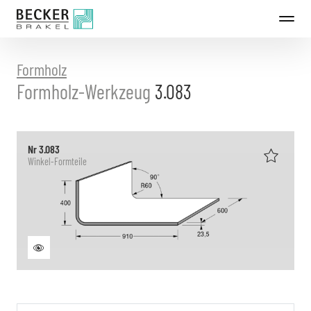
Direkt
zum
Inhalt
Formholz
Formholz-Werkzeug
3.083
Nr 3.083
Winkel-Formteile