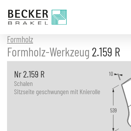
Direkt
zum
Inhalt
Formholz
Formholz-Werkzeug
2.159 R
Nr 2.159 R
Schalen
Sitzseite geschwungen mit Knierolle