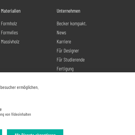
Materialien
Unternehmen
Formholz
Becker kompakt.
Formvlies
News
Massivholz
Karriere
Für Designer
Für Studierende
Fertigung
Produktentwicklung
Kontakt
nbesucher ermöglichen.
e
ung von Videoinhalten
Alle Dienste akzeptieren