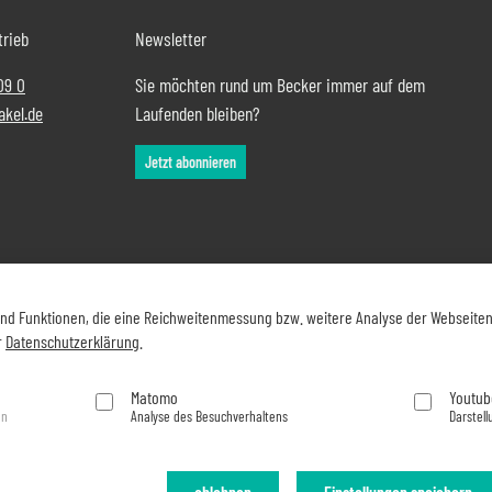
trieb
Newsletter
09 0
Sie möchten rund um Becker immer auf dem
akel.de
Laufenden bleiben?
Jetzt abonnieren
und Funktionen, die eine Reichweitenmessung bzw. weitere Analyse der Webseite
r
Datenschutzerklärung
.
Matomo
Youtub
en
Analyse des Besuchverhaltens
Darstell
ablehnen
Einstellungen speichern