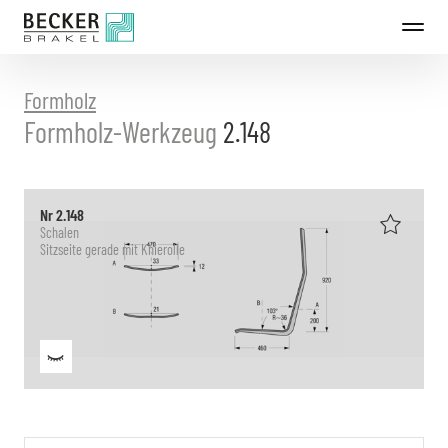
Direkt
zum
Inhalt
Formholz
Formholz-Werkzeug
2.148
Nr 2.148
Schalen
Sitzseite gerade mit Knierolle