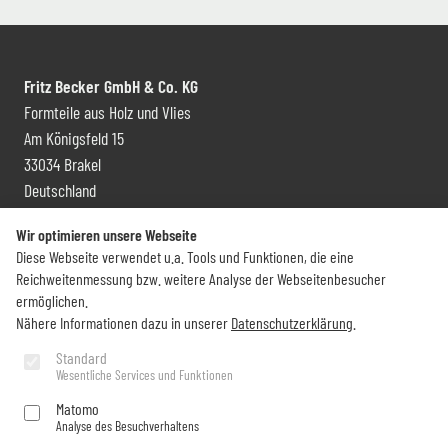
Fritz Becker GmbH & Co. KG
Formteile aus Holz und Vlies
Am Königsfeld 15
33034 Brakel
Deutschland
Kontakt und Vertrieb
Wir optimieren unsere Webseite
Diese Webseite verwendet u.a. Tools und Funktionen, die eine
+49 (0) 5272 6009 0
Reichweitenmessung bzw. weitere Analyse der Webseitenbesucher
info@becker-brakel.de
ermöglichen.
Nähere Informationen dazu in unserer
Datenschutzerklärung
.
Newsletter
Standard
Wesentliche Services und Funktionen
Sie möchten rund um Becker immer auf dem Laufenden bleiben?
Matomo
Analyse des Besuchverhaltens
Jetzt abonnieren