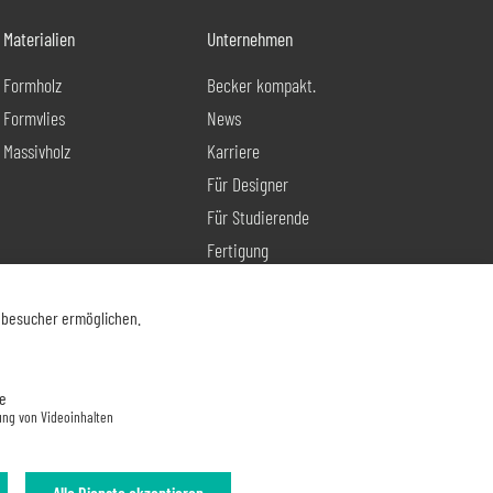
Materialien
Unternehmen
Formholz
Becker kompakt.
Formvlies
News
Massivholz
Karriere
Für Designer
Für Studierende
Fertigung
Produktentwicklung
Kontakt
nbesucher ermöglichen.
e
ung von Videoinhalten
Alle Dienste akzeptieren