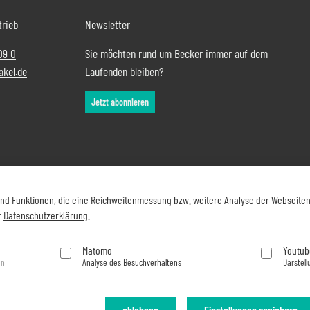
trieb
Newsletter
09 0
Sie möchten rund um Becker immer auf dem
akel.de
Laufenden bleiben?
Jetzt abonnieren
und Funktionen, die eine Reichweitenmessung bzw. weitere Analyse der Webseite
r
Datenschutzerklärung
.
Matomo
Youtub
en
Analyse des Besuchverhaltens
Darstell
ablehnen
Einstellungen speichern