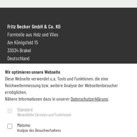
Fritz Becker GmbH & Co. KG
Formteile aus Holz und Vlies
Am Königsfeld 15
33034 Brakel
Deutschland
Kontakt und Vertrieb
Wir optimieren unsere Webseite
Diese Webseite verwendet u.a. Tools und Funktionen, die eine
+49 (0) 5272 6009 0
Reichweitenmessung bzw. weitere Analyse der Webseitenbesucher
info@becker-brakel.de
ermöglichen.
Nähere Informationen dazu in unserer
Datenschutzerklärung
.
Newsletter
Standard
Wesentliche Services und Funktionen
Sie möchten rund um Becker immer auf dem Laufenden bleiben?
Matomo
Analyse des Besuchverhaltens
Jetzt abonnieren