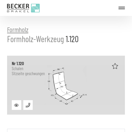
Direkt
zum
Inhalt
Formholz
Formholz-Werkzeug
1.120
Nr 1.120
Schalen
Sitzseite geschwungen