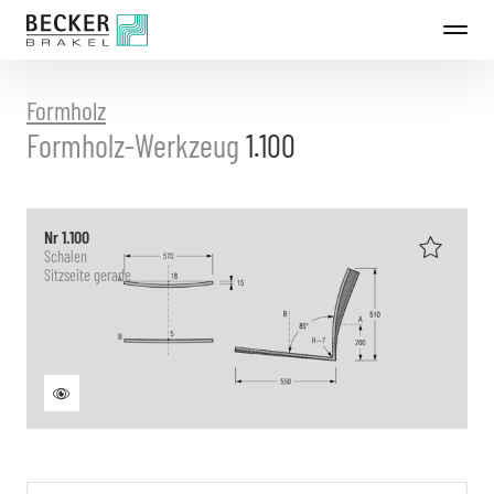
Direkt
zum
Inhalt
Formholz
Formholz-Werkzeug
1.100
Nr 1.100
Schalen
Sitzseite gerade