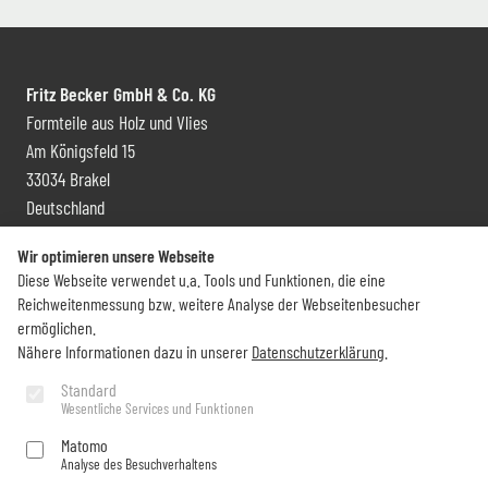
Fritz Becker GmbH & Co. KG
Formteile aus Holz und Vlies
Am Königsfeld 15
33034 Brakel
Deutschland
Kontakt und Vertrieb
Wir optimieren unsere Webseite
Diese Webseite verwendet u.a. Tools und Funktionen, die eine
+49 (0) 5272 6009 0
Reichweitenmessung bzw. weitere Analyse der Webseitenbesucher
info@becker-brakel.de
ermöglichen.
Nähere Informationen dazu in unserer
Datenschutzerklärung
.
Newsletter
Standard
Wesentliche Services und Funktionen
Sie möchten rund um Becker immer auf dem Laufenden bleiben?
Matomo
Analyse des Besuchverhaltens
Jetzt abonnieren