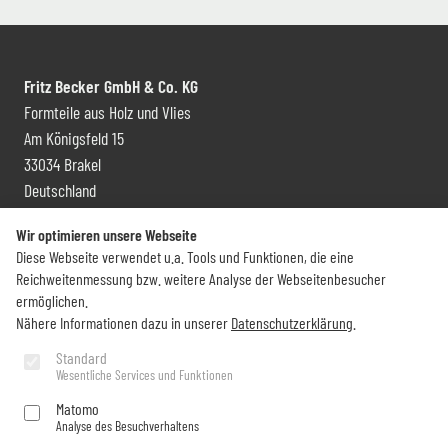
Fritz Becker GmbH & Co. KG
Formteile aus Holz und Vlies
Am Königsfeld 15
33034 Brakel
Deutschland
Kontakt und Vertrieb
Wir optimieren unsere Webseite
Diese Webseite verwendet u.a. Tools und Funktionen, die eine
+49 (0) 5272 6009 0
Reichweitenmessung bzw. weitere Analyse der Webseitenbesucher
info@becker-brakel.de
ermöglichen.
Nähere Informationen dazu in unserer
Datenschutzerklärung
.
Newsletter
Standard
Wesentliche Services und Funktionen
Sie möchten rund um Becker immer auf dem Laufenden bleiben?
Matomo
Analyse des Besuchverhaltens
Jetzt abonnieren