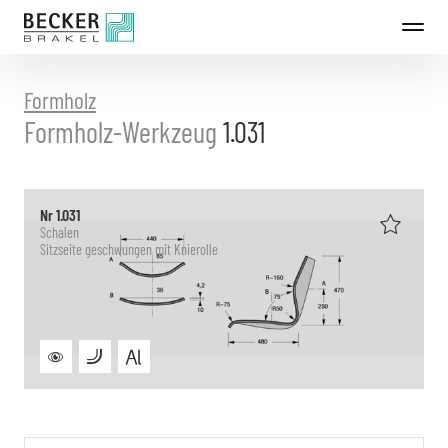
Direkt
zum
Inhalt
Formholz
Formholz-Werkzeug
1.031
Nr 1.031
Schalen
Sitzseite geschwungen mit Knierolle