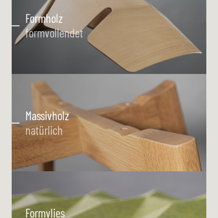
Formholz
formvollendet
Massivholz
natürlich
Formvlies