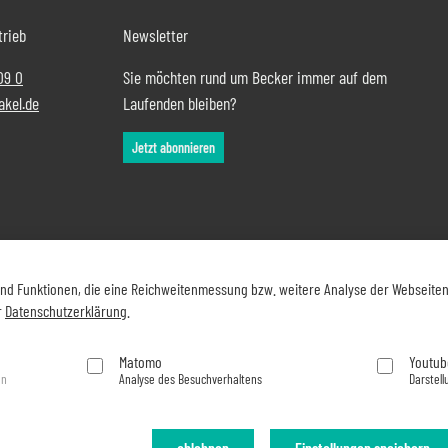
trieb
Newsletter
09 0
Sie möchten rund um Becker immer auf dem
akel.de
Laufenden bleiben?
Jetzt abonnieren
und Funktionen, die eine Reichweitenmessung bzw. weitere Analyse der Webseite
r
Datenschutzerklärung
.
Matomo
Youtub
en
Analyse des Besuchverhaltens
Darstell
ablehnen
Einstellungen speichern