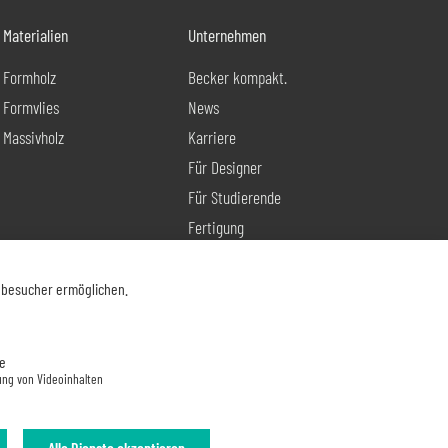
Materialien
Unternehmen
Formholz
Becker kompakt.
Formvlies
News
Massivholz
Karriere
Für Designer
Für Studierende
Fertigung
Produktentwicklung
Kontakt
nbesucher ermöglichen.
e
ung von Videoinhalten
Alle Dienste akzeptieren