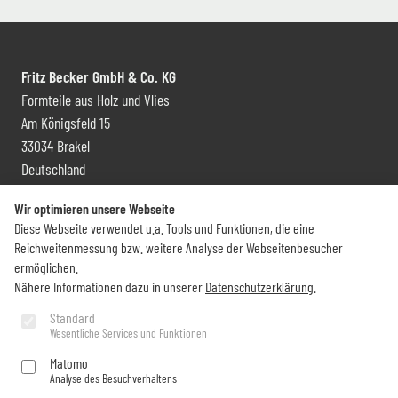
Fritz Becker GmbH & Co. KG
Formteile aus Holz und Vlies
Am Königsfeld 15
33034 Brakel
Deutschland
Kontakt und Vertrieb
Wir optimieren unsere Webseite
Diese Webseite verwendet u.a. Tools und Funktionen, die eine
+49 (0) 5272 6009 0
Reichweitenmessung bzw. weitere Analyse der Webseitenbesucher
info@becker-brakel.de
ermöglichen.
Nähere Informationen dazu in unserer
Datenschutzerklärung
.
Newsletter
Standard
Wesentliche Services und Funktionen
Sie möchten rund um Becker immer auf dem Laufenden bleiben?
Matomo
Analyse des Besuchverhaltens
Jetzt abonnieren