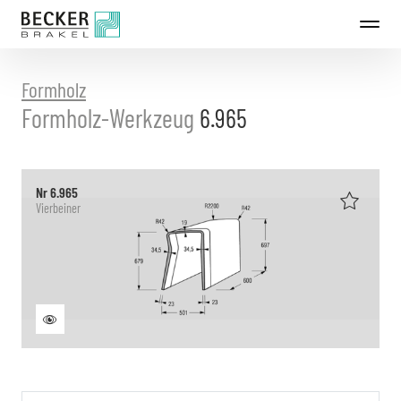
Direkt
zum
Inhalt
Formholz
Formholz-Werkzeug
6.965
Nr 6.965
Vierbeiner