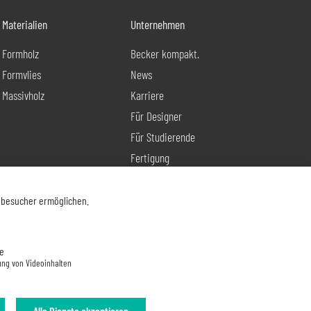
Materialien
Unternehmen
Formholz
Becker kompakt.
Formvlies
News
Massivholz
Karriere
Für Designer
Für Studierende
Fertigung
Produktentwicklung
Kontakt
nbesucher ermöglichen.
e
ung von Videoinhalten
Alle Dienste akzeptieren