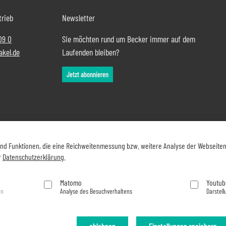
trieb
Newsletter
09 0
Sie möchten rund um Becker immer auf dem
akel.de
Laufenden bleiben?
Jetzt abonnieren
und Funktionen, die eine Reichweitenmessung bzw. weitere Analyse der Webseite
r
Datenschutzerklärung
.
Matomo
Youtub
en
Analyse des Besuchverhaltens
Darstell
ablehnen
Einstellungen speichern