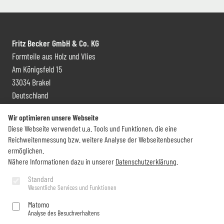
Fritz Becker GmbH & Co. KG
Formteile aus Holz und Vlies
Am Königsfeld 15
33034 Brakel
Deutschland
Kontakt und Vertrieb
Wir optimieren unsere Webseite
Diese Webseite verwendet u.a. Tools und Funktionen, die eine
+49 (0) 5272 6009 0
Reichweitenmessung bzw. weitere Analyse der Webseitenbesucher
info@becker-brakel.de
ermöglichen.
Nähere Informationen dazu in unserer
Datenschutzerklärung
.
Newsletter
Standard
Wesentliche Services und Funktionen
Sie möchten rund um Becker immer auf dem Laufenden bleiben?
Matomo
Analyse des Besuchverhaltens
Jetzt abonnieren