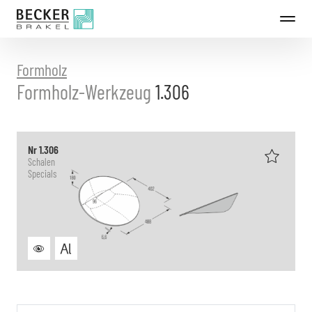
Direkt
zum
Inhalt
Formholz
Formholz-Werkzeug
1.306
Nr 1.306
Schalen
Specials